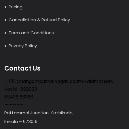
Pricing
Cancellation & Refund Policy
Term and Conditions
Privacy Policy
Contact Us
L-115, Changampuzha Nagar, South Kalamassery,
Kochi- 682033
89436 63388
————–
Pottammal Junction, Kozhikode,
Kerala – 673016